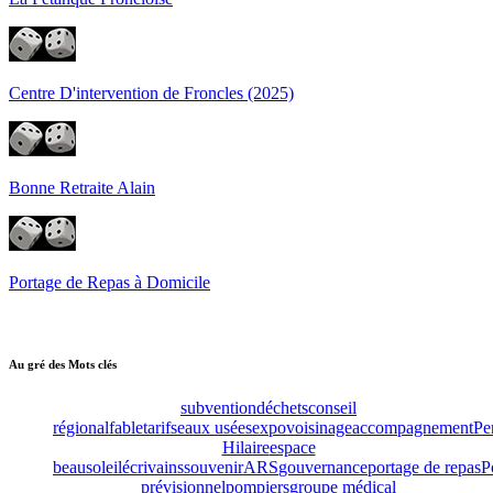
Centre D'intervention de Froncles (2025)
Bonne Retraite Alain
Portage de Repas à Domicile
Au gré des Mots clés
subvention
déchets
conseil
régional
fable
tarifs
eaux usées
expo
voisinage
accompagnement
Pe
Hilaire
espace
beausoleil
écrivains
souvenir
ARS
gouvernance
portage de repas
P
prévisionnel
pompiers
groupe médical