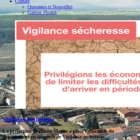
Culture
Ouvrages et Nouvelles
Galerie Photos
Vigilance Sécheresse
La préfecture de Haute-Marne a placé l’ensemble du
département en situation de Vigilance sécheresse.