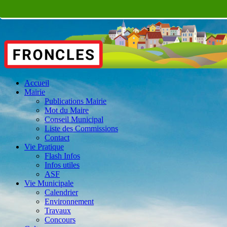
Accueil
Mairie
Publications Mairie
Mot du Maire
Conseil Municipal
Liste des Commissions
Contact
Vie Pratique
Flash Infos
Infos utiles
ASF
Vie Municipale
Calendrier
Environnement
Travaux
Concours