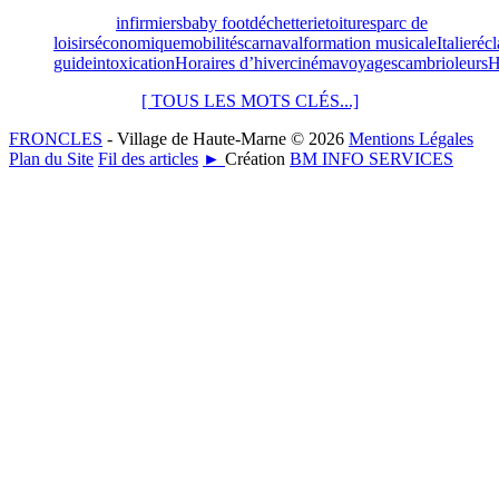
infirmiers
baby foot
déchetterie
toitures
parc de
loisirs
économique
mobilités
carnaval
formation musicale
Italie
réc
guide
intoxication
Horaires d’hiver
cinéma
voyages
cambrioleurs
H
[ TOUS LES MOTS CLÉS...]
FRONCLES
- Village de Haute-Marne © 2026
Mentions Légales
Plan du Site
Fil des articles
►
Création
BM INFO SERVICES