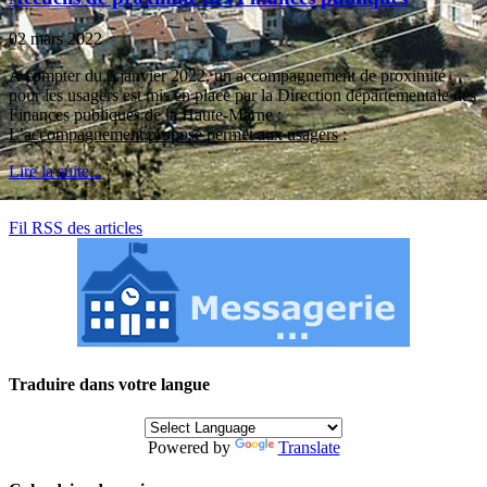
02 mars 2022
A compter du 6 janvier 2022, un accompagnement de proximité
pour les usagers est mis en place par la Direction départementale des
Finances publiques de la Haute-Marne :
L’accompagnement proposé permet aux usagers
:
Lire la suite...
Fil RSS des articles
Traduire dans votre langue
Powered by
Translate