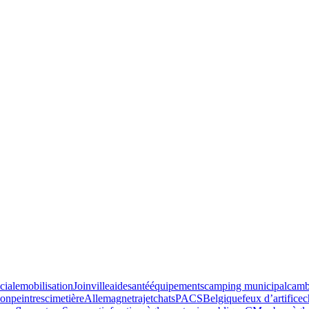
ciale
mobilisation
Joinville
aide
santé
équipements
camping municipal
camb
ion
peintres
cimetière
Allemagne
trajet
chats
PACS
Belgique
feux d’artifice
c