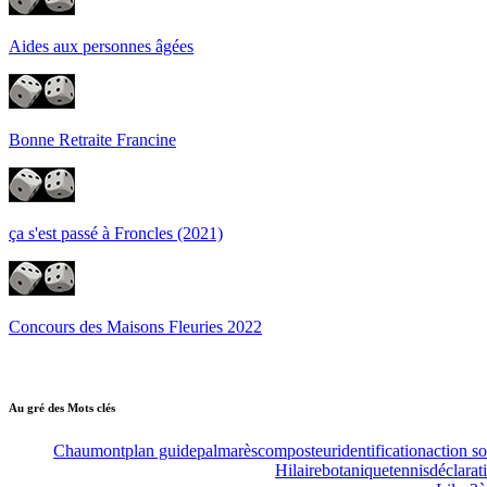
Aides aux personnes âgées
Bonne Retraite Francine
ça s'est passé à Froncles (2021)
Concours des Maisons Fleuries 2022
Au gré des Mots clés
Chaumont
plan guide
palmarès
composteur
identification
action so
Hilaire
botanique
tennis
déclarat