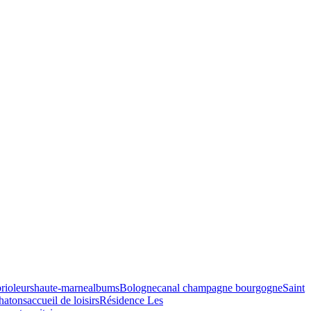
rioleurs
haute-marne
albums
Bologne
canal champagne bourgogne
Saint
hatons
accueil de loisirs
Résidence Les