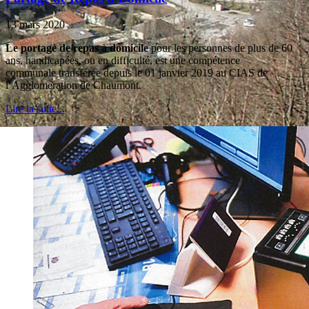
13 mars 2020
Le portage de repas à domicile
pour les personnes de plus de 60
ans, handicapées, ou en difficulté, est une compétence
communale transférée depuis le 01 janvier 2019 au CIAS de
l’Agglomération de Chaumont.
Lire la suite...