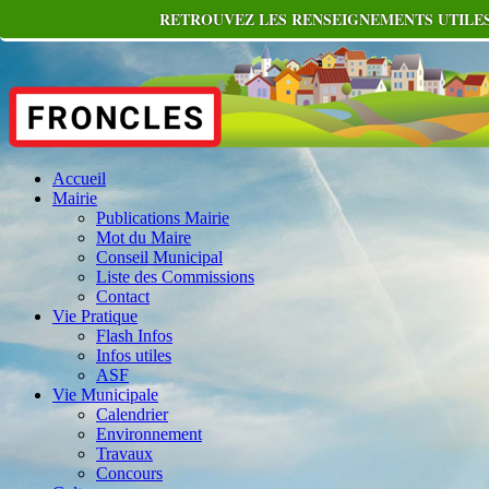
RETROUVEZ LES RENSEIGNEMENTS UTILES
Accueil
Mairie
Publications Mairie
Mot du Maire
Conseil Municipal
Liste des Commissions
Contact
Vie Pratique
Flash Infos
Infos utiles
ASF
Vie Municipale
Calendrier
Environnement
Travaux
Concours