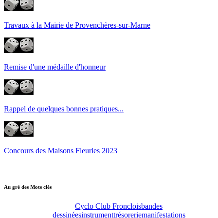
Travaux à la Mairie de Provenchères-sur-Marne
Remise d'une médaille d'honneur
Rappel de quelques bonnes pratiques...
Concours des Maisons Fleuries 2023
Au gré des Mots clés
Cyclo Club Fronclois
bandes
dessinées
instrument
trésorerie
manifestations