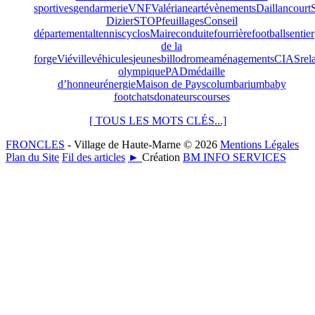
sportives
gendarmerie
VNF
Valériane
art
évènements
Daillancourt
Dizier
STOP
feuillages
Conseil
départemental
tennis
cyclos
Maire
conduite
fourrière
football
sentier
de la
forge
Viéville
véhicules
jeunes
billodrome
aménagements
CIAS
rel
olympique
PAD
médaille
d’honneur
énergie
Maison de Pays
columbarium
baby
foot
chats
donateurs
courses
[ TOUS LES MOTS CLÉS...]
FRONCLES
- Village de Haute-Marne © 2026
Mentions Légales
Plan du Site
Fil des articles
►
Création
BM INFO SERVICES