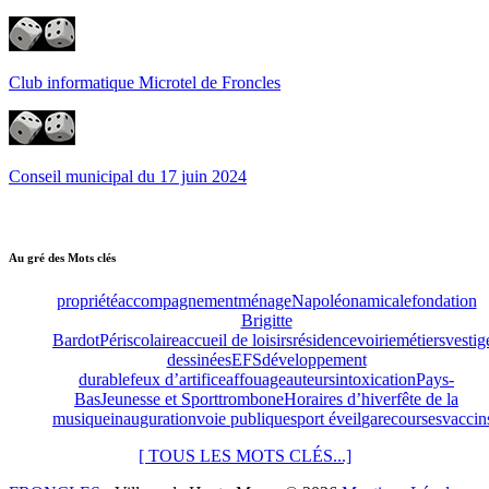
Club informatique Microtel de Froncles
Conseil municipal du 17 juin 2024
Au gré des Mots clés
propriété
accompagnement
ménage
Napoléon
amicale
fondation
Brigitte
Bardot
Périscolaire
accueil de loisirs
résidence
voirie
métiers
vestig
dessinées
EFS
développement
durable
feux d’artifice
affouage
auteurs
intoxication
Pays-
Bas
Jeunesse et Sport
trombone
Horaires d’hiver
fête de la
musique
inauguration
voie publique
sport éveil
gare
courses
vaccin
[ TOUS LES MOTS CLÉS...]