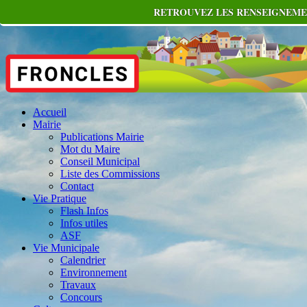
RETROUVEZ LES RENSEIGNEMEN
Accueil
Mairie
Publications Mairie
Mot du Maire
Conseil Municipal
Liste des Commissions
Contact
Vie Pratique
Flash Infos
Infos utiles
ASF
Vie Municipale
Calendrier
Environnement
Travaux
Concours