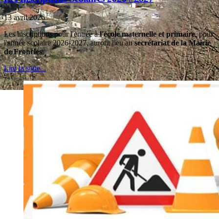
13 avril 2026
Les inscriptions pour l'entrée à
l'école maternelle et primaire
, pour
l'année scolaire 2026-2027, auront lieu au
secrétariat de la Mairie
de Froncles
,
Lire la suite...