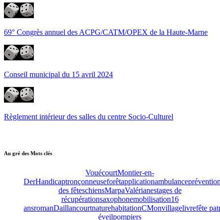
69° Congrès annuel des ACPG/CATM/OPEX de la Haute-Marne
Conseil municipal du 15 avril 2024
Règlement intérieur des salles du centre Socio-Culturel
Au gré des Mots clés
Vouécourt
Montier-en-
Der
Handicap
tronçonneuse
forêt
application
ambulance
préventio
des fêtes
chiens
Marpa
Valériane
stages de
récupération
saxophone
mobilisation
16
ans
roman
Daillancourt
nature
habitation
CMonvillage
livre
fête pat
éveil
pompiers